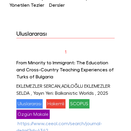
Yönetilen Tezler
Dersler
Uluslararası
1
From Minority to Immigrant: The Education
and Cross-Country Teaching Experiences of
Turks of Bulgaria
EKLEMEZLER SERCAN,ADİLOĞLU EKLEMEZLER
SELDA
, Yayın Yeri: Balkanistic Worlds
, 2025
Uluslararası
Hakemli
SCOPUS
Özgün Makale
https://www.ceeol.com/search/journal-
detail?id=4342