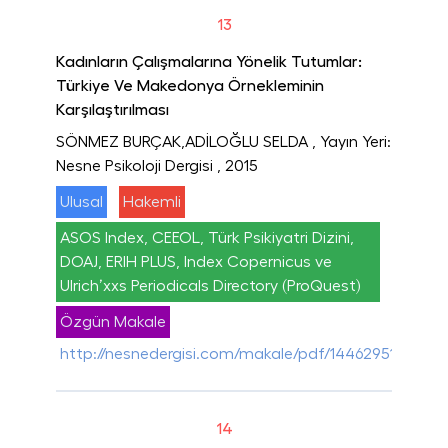
13
Kadınların Çalışmalarına Yönelik Tutumlar:
Türkiye Ve Makedonya Örnekleminin
Karşılaştırılması
SÖNMEZ BURÇAK,ADİLOĞLU SELDA
, Yayın Yeri:
Nesne Psikoloji Dergisi
, 2015
Ulusal
Hakemli
ASOS Index, CEEOL, Türk Psikiyatri Dizini,
DOAJ, ERIH PLUS, Index Copernicus ve
Ulrich’xxs Periodicals Directory (ProQuest)
Özgün Makale
http://nesnedergisi.com/makale/pdf/1446295142.pdf
14