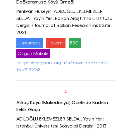
Dağkaramusa Köyü Örneği
Pehlivan Hüseyin, ADİLOĞLU EKLEMEZLER
SELDA
, Yayın Yeri: Balkan Araştırma Enstitüsü
Dergisi / Journal of Balkan Research Institute
,
2021
Uluslararası
Hakemli
ESCI
Özgün Makale
https://dergipark.org.tr/tr/download/article-
file/2132158
4
Alikoç Köyü (Makedonya) Özelinde Kadının
Evlilik Göçü
ADİLOĞLU EKLEMEZLER SELDA
, Yayın Yeri:
İstanbul Üniversitesi Sosyoloji Dergisi
, 2013