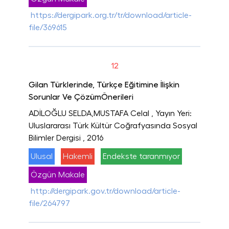
https://dergipark.org.tr/tr/download/article-
file/369615
12
Gilan Türklerinde, Türkçe Eğitimine İlişkin
Sorunlar Ve ÇözümÖnerileri
ADİLOĞLU SELDA,MUSTAFA Celal
, Yayın Yeri:
Uluslararası Türk Kültür Coğrafyasında Sosyal
Bilimler Dergisi
, 2016
Ulusal
Hakemli
Endekste taranmıyor
Özgün Makale
http://dergipark.gov.tr/download/article-
file/264797