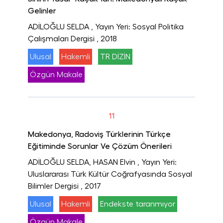
Gelinler
ADİLOĞLU SELDA
, Yayın Yeri: Sosyal Politika
Çalışmaları Dergisi
, 2018
Ulusal
Hakemli
TR DİZİN
Özgün Makale
11
Makedonya, Radoviş Türklerinin Türkçe
Eğitiminde Sorunlar Ve Çözüm Önerileri
ADİLOĞLU SELDA, HASAN Elvin
, Yayın Yeri:
Uluslararası Türk Kültür Coğrafyasında Sosyal
Bilimler Dergisi
, 2017
Ulusal
Hakemli
Endekste taranmıyor
Özgün Makale