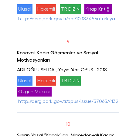
Ulusal
Hakemli
TR DİZİN
Kitap Kritiği
http://dergipark.gov.tr/doi/10.18345/iuturkiyat.437859
9
Kosovalı Kadın Göçmenler ve Sosyal
Motivasyonları
ADİLOĞLU SELDA
, Yayın Yeri: OPUS
, 2018
Ulusal
Hakemli
TR DİZİN
Özgün Makale
http://dergipark.gov.tr/opus/issue/37063/413256
10
Sınırın Yasal “Kaçak”ları: Makedonyalı Kaçak