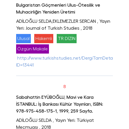
Bulgaristan Göçmenleri Ulus-Ötesilik ve
Muhacirliğin Yeniden Üretimi
ADİLOĞLU SELDA,EKLEMEZLER SERCAN
, Yayın
Yeri: Journal of Turkish Studies
, 2018
Ulusal
Hakemli
TR DİZİN
Özgün Makale
http://www.turkishstudies.net/DergiTamDetay.aspx?
ID=13441
8
Sabahattin EYÜBOĞLU, Mavi ve Kara
İSTANBUL: İş Bankası Kültür Yayınları, ISBN:
978-975-458-175-1, 1999, 259 Sayfa.
ADİLOĞLU SELDA
, Yayın Yeri: Türkiyat
Mecmuası
, 2018