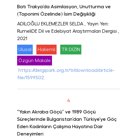
Batı Trakya’da Asimilasyon, Unutturma ve
(Toponimi Özelinde) İsim Değişikliği
ADİLOĞLU EKLEMEZLER SELDA
, Yayın Yeri:
RumeliDE Dil ve Edebiyat Araştırmaları Dergisi
,
2021
Ulusal
Hakemli
TR DİZİN
Özgün Makale
https://dergipark.org.tr/tr/download/article-
file/1599502
4
“Yakın Akraba Göçü” ve 1989 Göçü
Süreçlerinde Bulgaristan’dan Türkiye’ye Göç
Eden Kadınların Çalışma Hayatına Dair
Deneyimleri