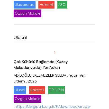
Uluslararası
Hakemli
ESCI
Özgün Makale
Ulusal
1
Çok Kültürlü Bağlamda (Kuzey
Makedonya’da) Yer Adları
ADİLOĞLU EKLEMEZLER SELDA
, Yayın Yeri:
Erdem
, 2023
Ulusal
Hakemli
TR DİZİN
Özgün Makale
https://dergipark.org.tr/tr/download/article-