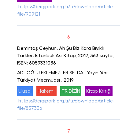
https://dergipark.org.tr/tr/download/article-
file/909121
6
Demirtaş Ceyhun. Ah Şu Biz Kara Bıyıklı
Türkler. İstanbul: Asi Kitap, 2017, 363 sayfa,
ISBN: 6059331036
ADİLOĞLU EKLEMEZLER SELDA
, Yayın Yeri:
Türkiyat Mecmuası
, 2019
Ulusal
Hakemli
TR DİZİN
Kitap Kritiği
https://dergipark.org.tr/tr/download/article-
file/837336
7