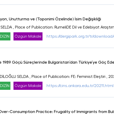
yon, Unutturma ve (Toponimi Özelinde) İsim Değişikliği
 SELDA
, Place of Publication: RumeliDE Dil ve Edebiyat Araştır
DİZİN
Özgün Makale
https://dergipark.org.tr/tr/download/
 1989 Göçü Süreçlerinde Bulgaristan’dan Türkiye’ye Göç Ede
ADİLOĞLU SELDA
, Place of Publication: FE: Feminist Eleştiri
, 20
DİZİN
Özgün Makale
https://cins.ankara.edu.tr/20211.html
Over-Consumption Practice: Frugality of Immigrants from Bulg