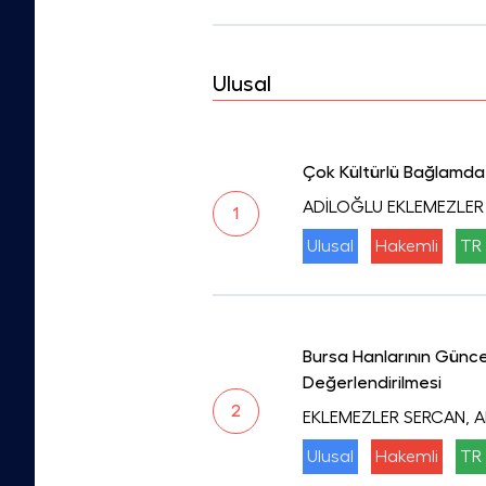
Ulusal
Çok Kültürlü Bağlamda
ADİLOĞLU EKLEMEZLER
1
Ulusal
Hakemli
TR 
Bursa Hanlarının Güncel
Değerlendirilmesi
2
EKLEMEZLER SERCAN, 
Ulusal
Hakemli
TR 