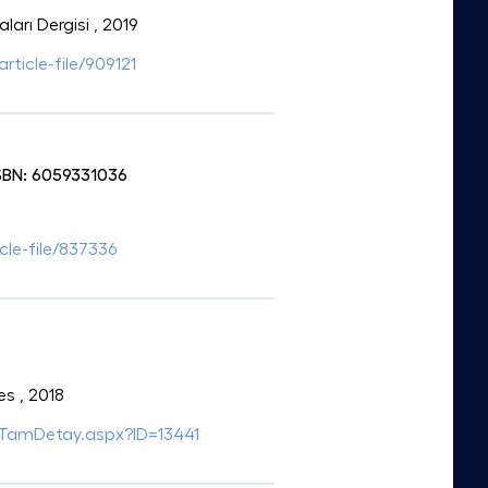
aları Dergisi
, 2019
rticle-file/909121
 ISBN: 6059331036
icle-file/837336
es
, 2018
giTamDetay.aspx?ID=13441