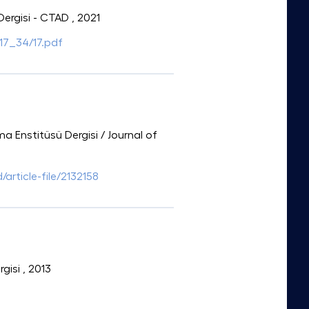
 Dergisi - CTAD
, 2021
17_34/17.pdf
ma Enstitüsü Dergisi / Journal of
/article-file/2132158
rgisi
, 2013