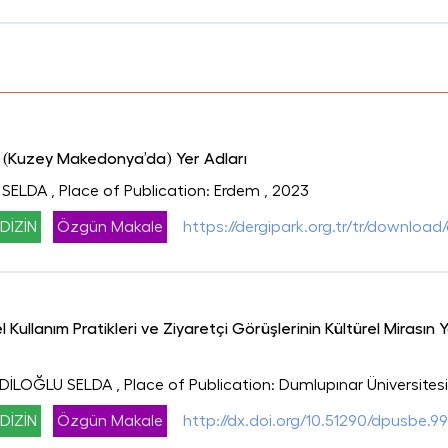
 (Kuzey Makedonya’da) Yer Adları
 SELDA
, Place of Publication: Erdem
, 2023
DİZİN
Özgün Makale
https://dergipark.org.tr/tr/download/a
 Kullanım Pratikleri ve Ziyaretçi Görüşlerinin Kültürel Mirasın
ADİLOĞLU SELDA
, Place of Publication: Dumlupınar Üniversitesi 
DİZİN
Özgün Makale
http://dx.doi.org/10.51290/dpusbe.9