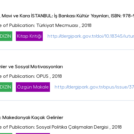
avi ve Kara İSTANBUL: İş Bankası Kültür Yayınları, ISBN: 978-
ce of Publication: Türkiyat Mecmuası
, 2018
DİZİN
Kitap Kritiği
http://dergipark.gov.tr/doi/10.18345/iut
ler ve Sosyal Motivasyonları
ce of Publication: OPUS
, 2018
DİZİN
Özgün Makale
http://dergipark.gov.tr/opus/issue/
rı: Makedonyalı Kaçak Gelinler
e of Publication: Sosyal Politika Çalışmaları Dergisi
, 2018