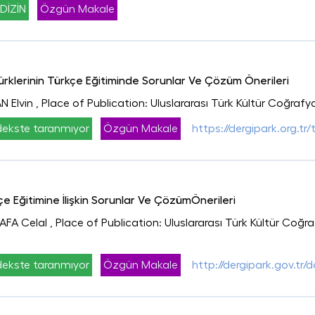
DİZİN
Özgün Makale
klerinin Türkçe Eğitiminde Sorunlar Ve Çözüm Önerileri
 Elvin
, Place of Publication: Uluslararası Türk Kültür Coğrafya
ekste taranmıyor
Özgün Makale
https://dergipark.org.tr/
çe Eğitimine İlişkin Sorunlar Ve ÇözümÖnerileri
FA Celal
, Place of Publication: Uluslararası Türk Kültür Coğra
ekste taranmıyor
Özgün Makale
http://dergipark.gov.tr/