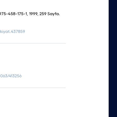
975-458-175-1, 1999, 259 Sayfa.
urkiyat.437859
37063/413256