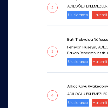
ADİLOĞLU EKLEMEZLER
2
Uluslararası
Hakemli
Batı Trakya’da Nüfuss
Pehlivan Hüseyin, ADİ
3
Balkan Research Institu
Uluslararası
Hakemli
Alikoç Köyü (Makedonya
ADİLOĞLU EKLEMEZLER
4
Uluslararası
Hakemli