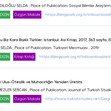
ADİLOĞLU SELDA
, Place of Publication: Sosyal Bilimler Araştırm
DİZİN
Özgün Makale
https://dergipark.org.tr/tr/download/a
Biz Kara Bıyıklı Türkler. İstanbul: Asi Kitap, 2017, 363 sayfa,
 SELDA
, Place of Publication: Türkiyat Mecmuası
, 2019
DİZİN
Kitap Kritiği
https://dergipark.org.tr/tr/download/art
 Ulus-Ötesilik ve Muhacirliğin Yeniden Üretimi
MEZLER SERCAN
, Place of Publication: Journal of Turkish Studi
DİZİN
Özgün Makale
http://www.turkishstudies.net/Der