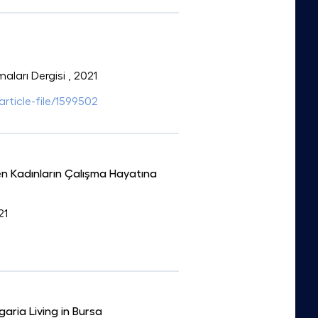
maları Dergisi
, 2021
article-file/1599502
n Kadınların Çalışma Hayatına
21
aria Living in Bursa