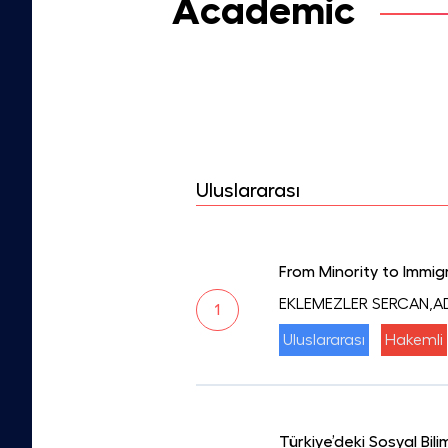
Academic
Uluslararası
From Minority to Immi
EKLEMEZLER SERCAN,A
1
Uluslararası
Hakemli
Türkiye’deki Sosyal Bili