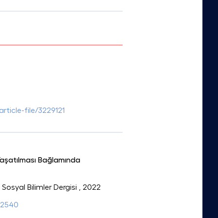
rticle-file/3229121
 Yaşatılması Bağlamında
Sosyal Bilimler Dergisi
, 2022
92540