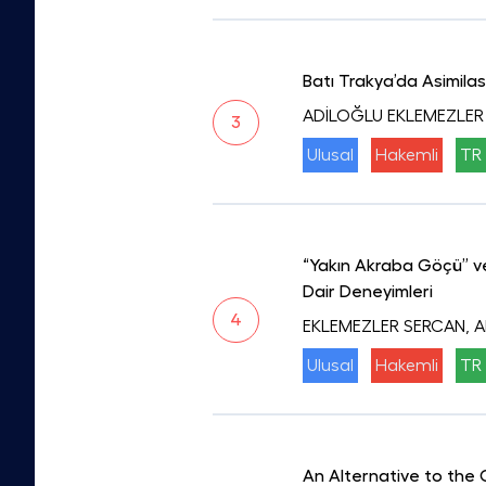
Batı Trakya’da Asimilas
ADİLOĞLU EKLEMEZLER
3
Ulusal
Hakemli
TR 
“Yakın Akraba Göçü” ve
Dair Deneyimleri
4
EKLEMEZLER SERCAN, 
Ulusal
Hakemli
TR 
An Alternative to the 