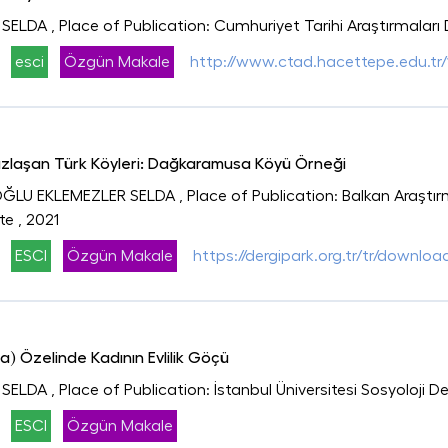
 SELDA
, Place of Publication: Cumhuriyet Tarihi Araştırmaları
esci
Özgün Makale
http://www.ctad.hacettepe.edu.tr/
uzlaşan Türk Köyleri: Dağkaramusa Köyü Örneği
LOĞLU EKLEMEZLER SELDA
, Place of Publication: Balkan Araştır
te
, 2021
ESCI
Özgün Makale
https://dergipark.org.tr/tr/download
) Özelinde Kadının Evlilik Göçü
 SELDA
, Place of Publication: İstanbul Üniversitesi Sosyoloji De
ESCI
Özgün Makale