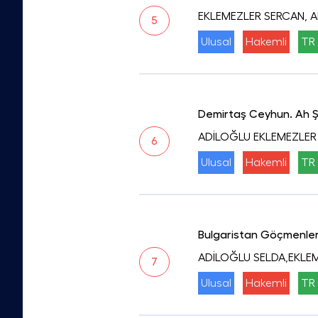
EKLEMEZLER SERCAN, 
5
Ulusal
Hakemli
TR 
Demirtaş Ceyhun. Ah Şu 
ADİLOĞLU EKLEMEZLER
6
Ulusal
Hakemli
TR 
Bulgaristan Göçmenleri
ADİLOĞLU SELDA,EKLE
7
Ulusal
Hakemli
TR 