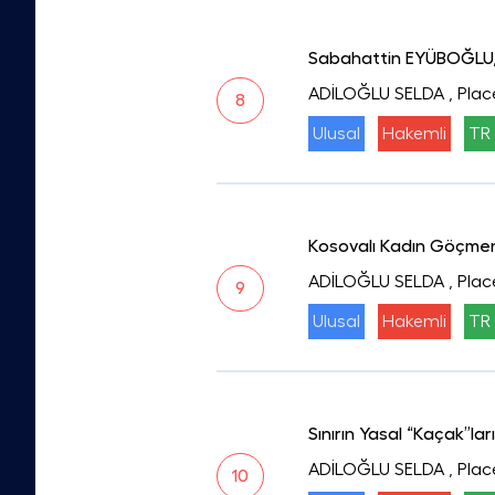
Sabahattin EYÜBOĞLU, M
ADİLOĞLU SELDA
, Pla
8
Ulusal
Hakemli
TR 
Kosovalı Kadın Göçmen
ADİLOĞLU SELDA
, Pla
9
Ulusal
Hakemli
TR 
Sınırın Yasal “Kaçak”la
ADİLOĞLU SELDA
, Plac
10