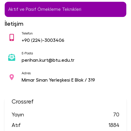
Aktif ve Pasif Örnekleme Teknikleri
İletişim
Telefon
+90
(224)-3003406
E-Posta
perihan.kurt@btu.edu.tr
Adres
Mimar Sinan Yerleşkesi E Blok / 319
Crossref
Yayın
70
Atıf
1884