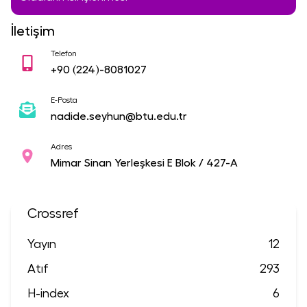
İletişim
Telefon
+90
(224)-8081027
E-Posta
nadide.seyhun@btu.edu.tr
Adres
Mimar Sinan Yerleşkesi E Blok / 427-A
Crossref
Yayın
12
Atıf
293
H-index
6