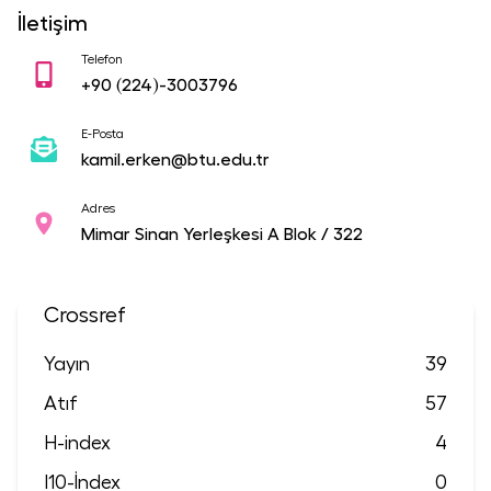
İletişim
Telefon
+90
(224)-3003796
E-Posta
kamil.erken@btu.edu.tr
Adres
Mimar Sinan Yerleşkesi A Blok / 322
Crossref
Yayın
39
Atıf
57
H-index
4
I10-İndex
0