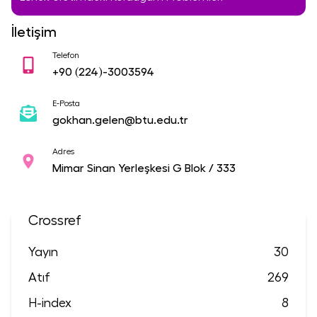
İletişim
Telefon
+90
(224)-3003594
E-Posta
gokhan.gelen@btu.edu.tr
Adres
Mimar Sinan Yerleşkesi G Blok / 333
Crossref
Yayın
30
Atıf
269
H-index
8