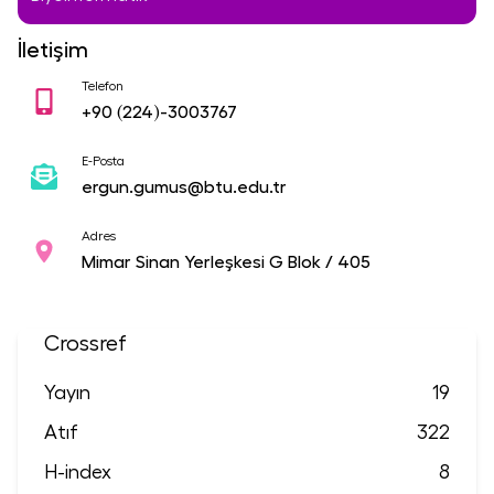
İletişim
Telefon
+90
(224)-3003767
E-Posta
ergun.gumus@btu.edu.tr
Adres
Mimar Sinan Yerleşkesi G Blok / 405
Crossref
Yayın
19
Atıf
322
H-index
8