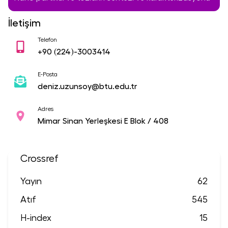
İletişim
Telefon
+90
(224)-3003414
E-Posta
deniz.uzunsoy@btu.edu.tr
Adres
Mimar Sinan Yerleşkesi E Blok / 408
Crossref
Yayın
62
Atıf
545
H-index
15