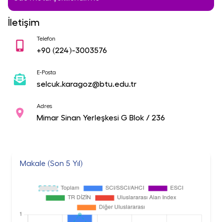
İletişim
Telefon
+90
(224)-3003576
E-Posta
selcuk.karagoz@btu.edu.tr
Adres
Mimar Sinan Yerleşkesi G Blok / 236
Makale (Son 5 Yıl)