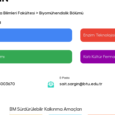
 Bilimleri Fakültesi
>
Biyomühendislik Bölümü
ı
Enzim Teknolojisi
ımı
Katı Kültür Ferm
E-Posta
3003670
sait.sargin@btu.edu.tr
BM Sürdürülebilir Kalkınma Amaçları