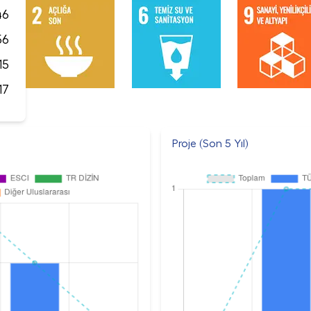
46
56
15
17
Proje (Son 5 Yıl)