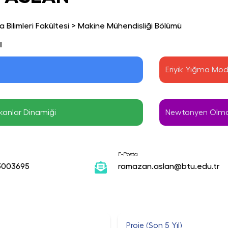
 Bilimleri Fakültesi
>
Makine Mühendisliği Bölümü
ı
Eriyik Yığma Mod
kanlar Dinamiği
Newtonyen Olma
E-Posta
3003695
ramazan.aslan@btu.edu.tr
Proje (Son 5 Yıl)