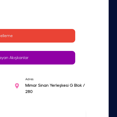
elleme 
yan Akışkanlar
Adres
Mimar Sinan Yerleşkesi G Blok /
280