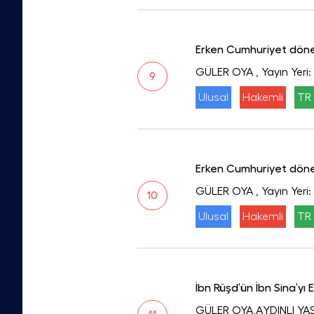
Erken Cumhuriyet dönemi
GÜLER OYA
, Yayın Yeri
9
Ulusal
Hakemli
TR 
Erken Cumhuriyet dönemi
GÜLER OYA
, Yayın Yeri
10
Ulusal
Hakemli
TR 
İbn Rüşd’ün İbn Sina’yı El
GÜLER OYA,AYDINLI YA