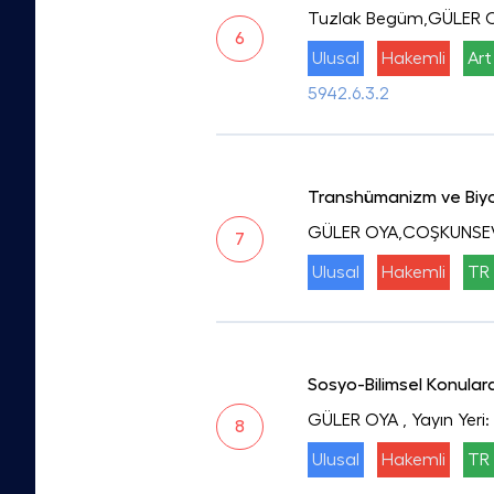
Tuzlak Begüm,GÜLER 
6
Ulusal
Hakemli
Art
5942.6.3.2
Transhümanizm ve Biyoe
GÜLER OYA,COŞKUNSE
7
Ulusal
Hakemli
TR 
Sosyo-Bilimsel Konular
GÜLER OYA
, Yayın Yeri
8
Ulusal
Hakemli
TR 