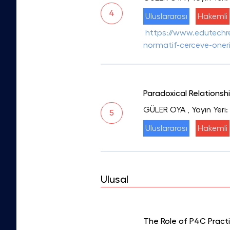
4
Uluslararası
Hakemli
https://www.edutechres
normatif-cerceve-oneri
Paradoxical Relationsh
GÜLER OYA
, Yayın Yer
5
Uluslararası
Hakemli
Ulusal
The Role of P4C Pract