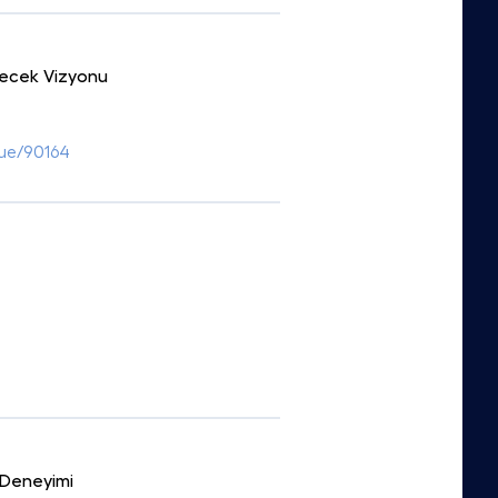
elecek Vizyonu
ssue/90164
i Deneyimi