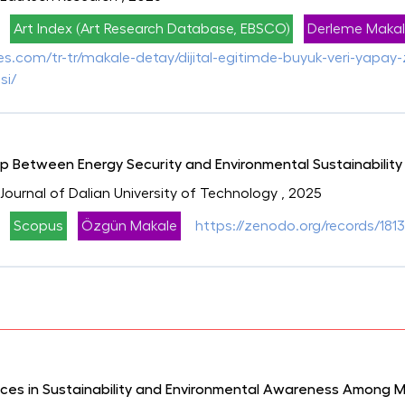
Art Index (Art Research Database, EBSCO)
Derleme Maka
.com/tr-tr/makale-detay/dijital-egitimde-buyuk-veri-yapay-ze
si/
ip Between Energy Security and Environmental Sustainability
i: Journal of Dalian University of Technology
, 2025
Scopus
Özgün Makale
https://zenodo.org/records/181
ices in Sustainability and Environmental Awareness Among M