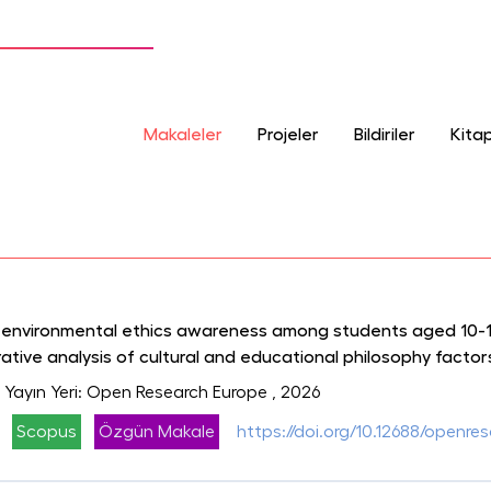
Makaleler
Projeler
Bildiriler
Kitap
environmental ethics awareness among students aged 10-14
tive analysis of cultural and educational philosophy factor
, Yayın Yeri: Open Research Europe
, 2026
Scopus
Özgün Makale
https://doi.org/10.12688/openre