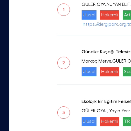
GÜLER OYA,NUYAN ELİF
1
Ulusal
Hakemli
Art
https://dergipark.org.t
Gündüz Kuşağı Televizyo
Markoç Merve,GÜLER 
2
Ulusal
Hakemli
Sc
Ekolojik Bir Eğitim Fel
GÜLER OYA
, Yayın Yeri
3
Ulusal
Hakemli
TR 