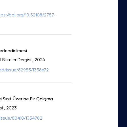
tps://doi.org/10.52108/2757-
rlendirilmesi
 Bilimler Dergisi
, 2024
sbd/issue/82953/1338672
Sınıf Üzerine Bir Çalışma
si
, 2023
i/issue/80418/1334782