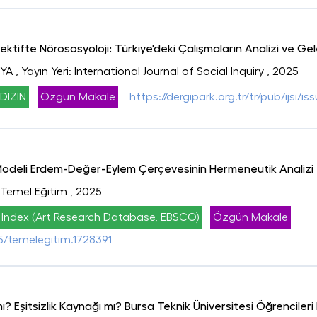
ektifte Nörososyoloji: Türkiye'deki Çalışmaların Analizi ve G
OYA
, Yayın Yeri: International Journal of Social Inquiry
, 2025
DİZİN
Özgün Makale
https://dergipark.org.tr/tr/pub/ijsi/i
 Modeli Erdem-Değer-Eylem Çerçevesinin Hermeneutik Analizi
: Temel Eğitim
, 2025
 Index (Art Research Database, EBSCO)
Özgün Makale
05/temelegitim.1728391
t mı? Eşitsizlik Kaynağı mı? Bursa Teknik Üniversitesi Öğrenciler