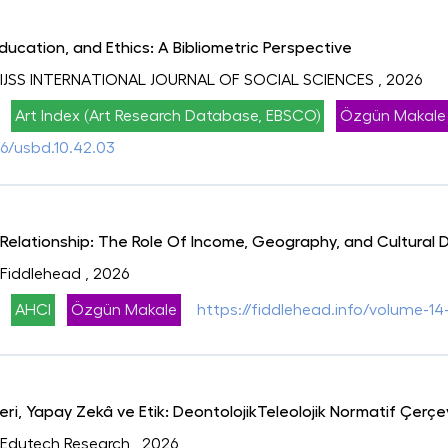
 Education, and Ethics: A Bibliometric Perspective
ri: IJSS INTERNATIONAL JOURNAL OF SOCIAL SCIENCES
, 2026
Art Index (Art Research Database, EBSCO)
Özgün Makale
96/usbd.10.42.03
 Relationship: The Role Of Income, Geography, and Cultural 
: Fiddlehead
, 2026
AHCI
Özgün Makale
https://fiddlehead.info/volume-14
Veri, Yapay Zekâ ve Etik: DeontolojikTeleolojik Normatif Çerçe
i: Edutech Research
, 2026