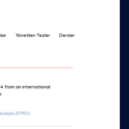
lar
Yönetilen Tezler
Dersler
 from an international
s
seurope.21790.1