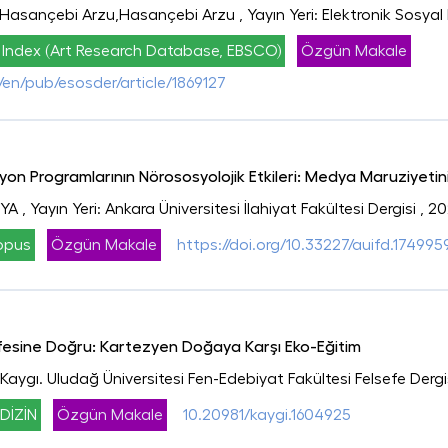
,Hasançebi Arzu,Hasançebi Arzu
, Yayın Yeri: Elektronik Sosyal 
 Index (Art Research Database, EBSCO)
Özgün Makale
r/en/pub/esosder/article/1869127
n Programlarının Nörososyolojik Etkileri: Medya Maruziyetinin
OYA
, Yayın Yeri: Ankara Üniversitesi İlahiyat Fakültesi Dergisi
, 2
opus
Özgün Makale
https://doi.org/10.33227/auifd.174995
sefesine Doğru: Kartezyen Doğaya Karşı Eko-Eğitim
: Kaygı. Uludağ Üniversitesi Fen-Edebiyat Fakültesi Felsefe Dergi
DİZİN
Özgün Makale
10.20981/kaygi.1604925