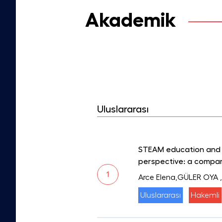
Akademik
Uluslararası
STEAM education and 
perspective: a compara
1
Arce Elena,GÜLER OYA
Uluslararası
Hakemli