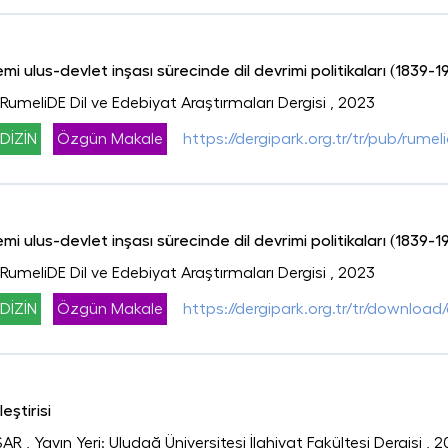
 ulus-devlet inşası sürecinde dil devrimi politikaları (1839-1
: RumeliDE Dil ve Edebiyat Araştırmaları Dergisi
, 2023
DİZİN
Özgün Makale
https://dergipark.org.tr/tr/pub/rume
 ulus-devlet inşası sürecinde dil devrimi politikaları (1839-1
: RumeliDE Dil ve Edebiyat Araştırmaları Dergisi
, 2023
DİZİN
Özgün Makale
https://dergipark.org.tr/tr/download/
eştirisi
ŞAR
, Yayın Yeri: Uludağ Üniversitesi İlahiyat Fakültesi Dergisi
, 