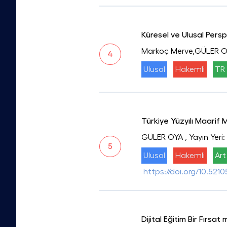
Küresel ve Ulusal Persp
Markoç Merve,GÜLER 
4
Ulusal
Hakemli
TR 
Türkiye Yüzyılı Maarif
GÜLER OYA
, Yayın Yeri
5
Ulusal
Hakemli
Art
https://doi.org/10.521
Dijital Eğitim Bir Fırsa