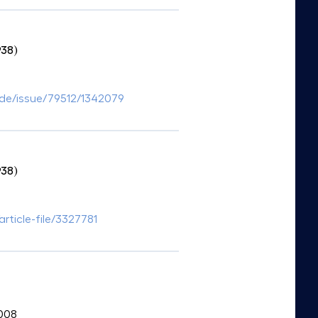
938)
lide/issue/79512/1342079
938)
article-file/3327781
2008