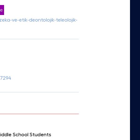
le
ka-ve-etik-deontolojik-teleolojik-
37294
iddle School Students