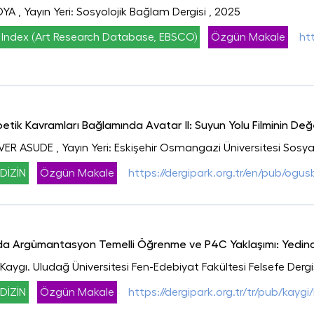
OYA
, Yayın Yeri: Sosyolojik Bağlam Dergisi
, 2025
 Index (Art Research Database, EBSCO)
Özgün Makale
ht
tik Kavramları Bağlamında Avatar II: Suyun Yolu Filminin Değe
VER ASUDE
, Yayın Yeri: Eskişehir Osmangazi Üniversitesi Sosyal
DİZİN
Özgün Makale
https://dergipark.org.tr/en/pub/ogu
da Argümantasyon Temelli Öğrenme ve P4C Yaklaşımı: Yedinci 
: Kaygı. Uludağ Üniversitesi Fen-Edebiyat Fakültesi Felsefe Dergi
DİZİN
Özgün Makale
https://dergipark.org.tr/tr/pub/kayg