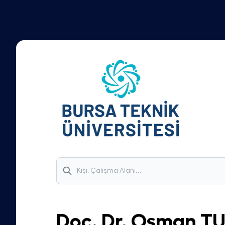
Doç. Dr.
Osman
T