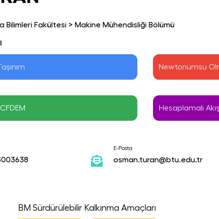
 Bilimleri Fakültesi
>
Makine Mühendisliği Bölümü
ı
 Taşınım
Newtonumsu Olm
 / CFDEM
Hesaplamalı Akış
E-Posta
3003638
osman.turan@btu.edu.tr
BM Sürdürülebilir Kalkınma Amaçları