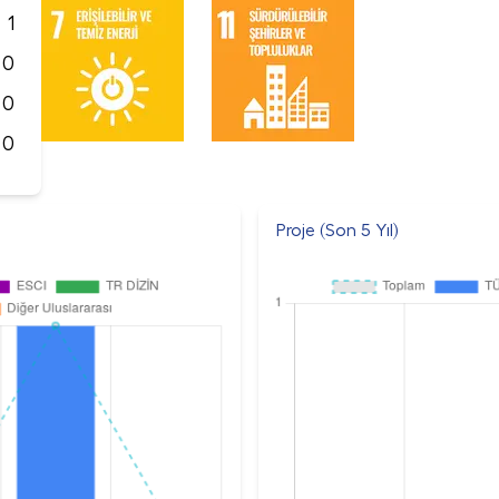
1
0
0
0
Proje (Son 5 Yıl)