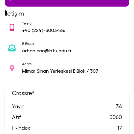
İletişim
Telefon
+90
(224)-3003466
E-Posta
orhan.can@btu.edu.tr
Adres
Mimar Sinan Yerleşkesi E Blok / 307
Crossref
Yayın
34
Atıf
3060
H-index
17