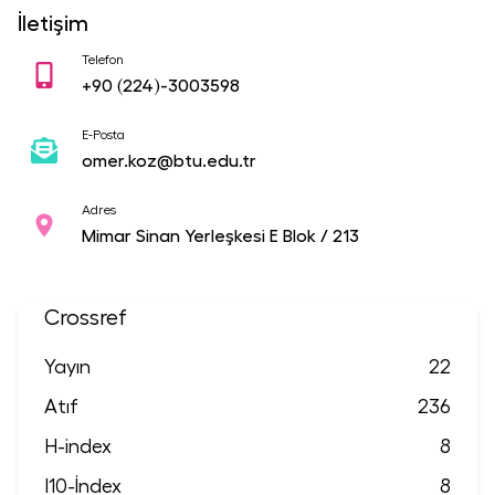
İletişim
Telefon
+90
(224)-3003598
E-Posta
omer.koz@btu.edu.tr
Adres
Mimar Sinan Yerleşkesi E Blok / 213
Crossref
Yayın
22
Atıf
236
H-index
8
I10-İndex
8