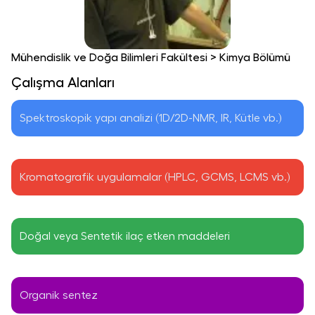
Mühendislik ve Doğa Bilimleri Fakültesi
>
Kimya Bölümü
Çalışma Alanları
Spektroskopik yapı analizi (1D/2D-NMR, IR, Kütle vb.)
Kromatografik uygulamalar (HPLC, GCMS, LCMS vb.)
Doğal veya Sentetik ilaç etken maddeleri
Organik sentez