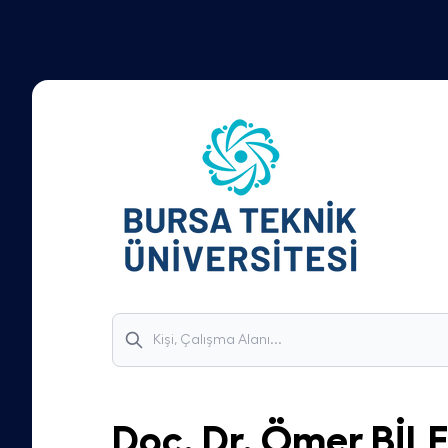
Doç. Dr.
Ömer
BİL