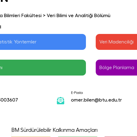
 Bilimleri Fakültesi
>
Veri Bilimi ve Analitiği Bölümü
ı
atistik Yöntemler
Veri Madenciliği
mı
Bölge Planlama
E-Posta
3003607
omer.bilen@btu.edu.tr
BM Sürdürülebilir Kalkınma Amaçları