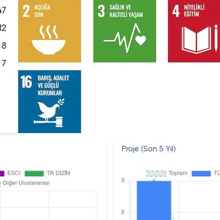
47
12
8
7
Proje (Son 5 Yıl)