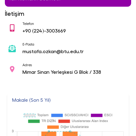
İletişim
Telefon
+90
(224)-3003669
E-Posta
mustafa.ozkan@btu.edu.tr
Adres
Mimar Sinan Yerleşkesi G Blok / 338
Makale (Son 5 Yıl)