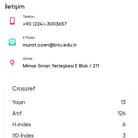
İletişim
Telefon
+90
(224)-3003657
E-Posta
murat.ozen@btu.edu.tr
Adres
Mimar Sinan Yerleşkesi E Blok / 211
Crossref
Yayın
13
Atıf
126
H-index
6
I10-İndex
3