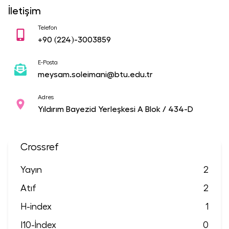
İletişim
Telefon
+90
(224)-3003859
E-Posta
meysam.soleimani@btu.edu.tr
Adres
Yıldırım Bayezid Yerleşkesi A Blok / 434-D
Crossref
Yayın
2
Atıf
2
H-index
1
I10-İndex
0