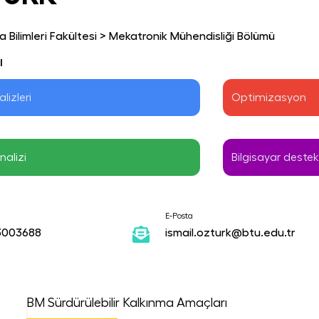
 Bilimleri Fakültesi
>
Mekatronik Mühendisliği Bölümü
ı
lizleri
Optimizasyon
nalizi
Bilgisayar destek
E-Posta
3003688
ismail.ozturk@btu.edu.tr
BM Sürdürülebilir Kalkınma Amaçları