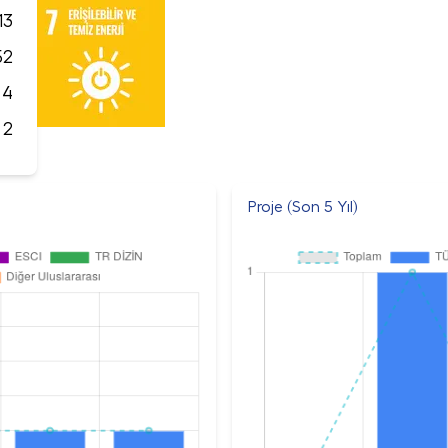
13
52
4
2
Proje (Son 5 Yıl)