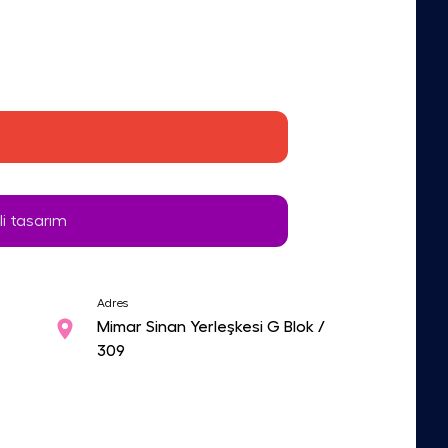
li tasarım
Adres
Mimar Sinan Yerleşkesi G Blok /
309