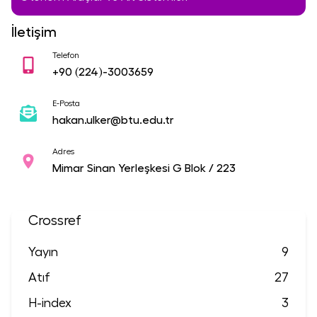
İletişim
Telefon
+90
(224)-3003659
E-Posta
hakan.ulker@btu.edu.tr
Adres
Mimar Sinan Yerleşkesi G Blok / 223
Crossref
Yayın
9
Atıf
27
H-index
3