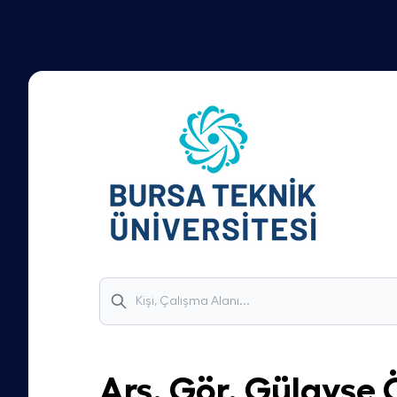
Arş. Gör.
Gülayşe