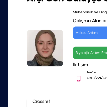
Mühendislik ve Doğa
Çalışma Alanlar
Atıksu Arıtımı
Biyolojik Arıtım Pro
İletişim
Telefon
+90
(224)-
Crossref