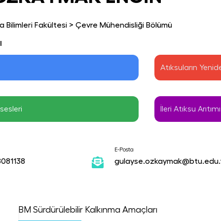
 Bilimleri Fakültesi
>
Çevre Mühendisliği Bölümü
ı
Atıksuların Yenid
sesleri
İleri Atıksu Arıtımı
E-Posta
8081138
gulayse.ozkaymak@btu.edu.
BM Sürdürülebilir Kalkınma Amaçları