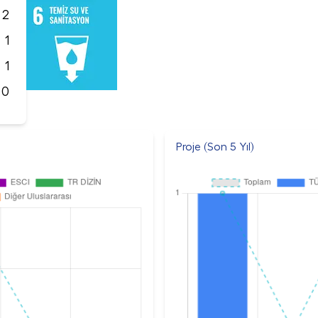
2
1
1
0
Proje (Son 5 Yıl)