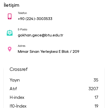
İletişim
Telefon
+90
(224)-3003533
E-Posta
gokhan.gece@btu.edu.tr
Adres
Mimar Sinan Yerleşkesi E Blok / 209
Crossref
Yayın
35
Atıf
3207
H-index
17
I10-İndex
19