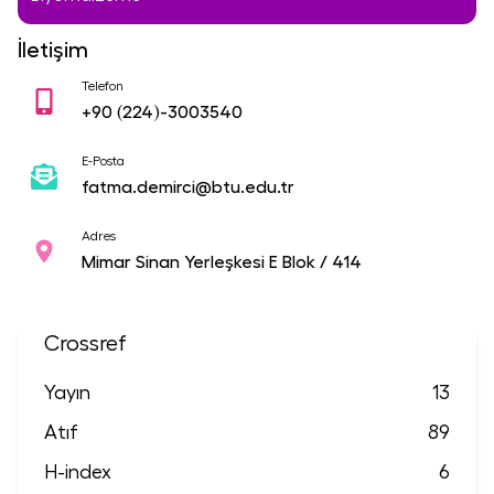
İletişim
Telefon
+90
(224)-3003540
E-Posta
fatma.demirci@btu.edu.tr
Adres
Mimar Sinan Yerleşkesi E Blok / 414
Crossref
Yayın
13
Atıf
89
H-index
6