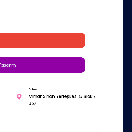
asarımı
Adres
Mimar Sinan Yerleşkesi G Blok /
337