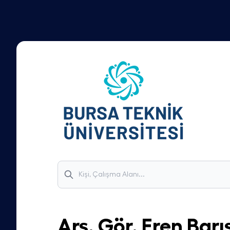
Arş. Gör.
Eren Barı