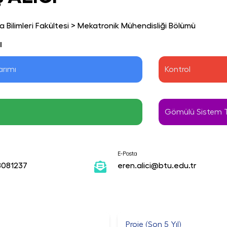
 Bilimleri Fakültesi
>
Mekatronik Mühendisliği Bölümü
ı
arımı
Kontrol 
Gömülü Sistem T
E-Posta
8081237
eren.alici@btu.edu.tr
Proje (Son 5 Yıl)