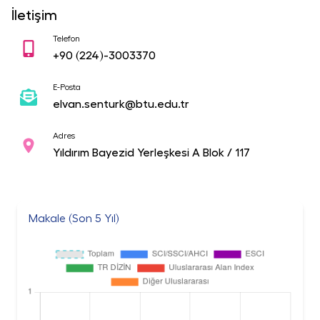
İletişim
Telefon
+90
(224)-3003370
E-Posta
elvan.senturk@btu.edu.tr
Adres
Yıldırım Bayezid Yerleşkesi A Blok / 117
Makale (Son 5 Yıl)