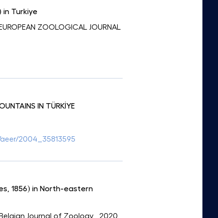
 in Turkiye
ri: EUROPEAN ZOOLOGICAL JOURNAL
UNTAINS IN TÜRKİYE
66/aeer/2004_35813595
es, 1856) in North-eastern
: Belgian Journal of Zoology
, 2020