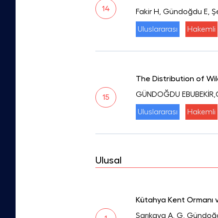
14
Fakir H, Gündoğdu E, Ş
Uluslararası
Hakemli
The Distribution of W
GÜNDOĞDU EBUBEKİR,O
15
Uluslararası
Hakemli
Ulusal
Kütahya Kent Ormanı ve
Sarıkaya A, G, Gündoğ