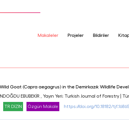
Makaleler
Projeler
Bildiriler
Kitap
 Wild Goat (Capra aegagrus) in the Demirkazık Wildlife Dev
GÜNDOĞDU EBUBEKİR
, Yayın Yeri: Turkish Journal of Forestry | T
TR DİZİN
Özgün Makale
https://doi.org/10.18182/tjf.1686