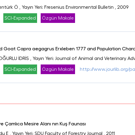
entürk Ö
, Yayın Yeri: Fresenius Environmental Bulletin
, 2009
SCI-Expanded
Özgün Makale
ild Goat Capra aegagrus Erxleben 1777 and Population Charac
ĞURLU İDRİS
, Yayın Yeri: Journal of Animal and Veterinary A
SCI-Expanded
Özgün Makale
http://www.jourlib.org/
 Çamlıca Mesire Alanı nın Kuş Faunası
du E
, Yayın Yeri: SDU Faculty of Forestry Journal
, 2011