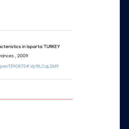
teristics in Isparta TURKEY
dvances
, 2009
paper/1390875#.Vp9lLCqLSM9