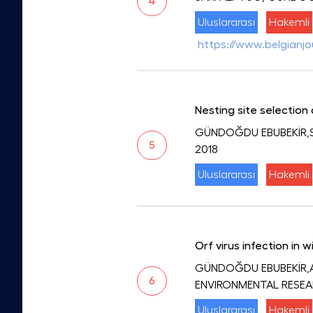
4
Uluslararası
Hakemli
https://www.belgianjo
Nesting site selection
GÜNDOĞDU EBUBEKİR,S
5
2018
Uluslararası
Hakemli
Orf virus infection in 
GÜNDOĞDU EBUBEKİR,A
6
ENVIRONMENTAL RESE
Uluslararası
Hakemli