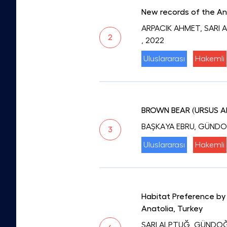
New records of the Ana
ARPACIK AHMET, SARI
2
, 2022
Uluslararası
Hakemli
BROWN BEAR (URSUS A
BAŞKAYA EBRU, GÜNDO
3
Uluslararası
Hakemli
Habitat Preference by 
Anatolia, Turkey
SARI ALPTUĞ, GÜNDOĞ