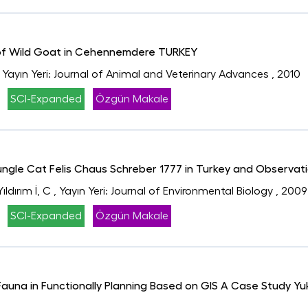
 of Wild Goat in Cehennemdere TURKEY
, Yayın Yeri: Journal of Animal and Veterinary Advances
, 2010
SCI-Expanded
Özgün Makale
ungle Cat Felis Chaus Schreber 1777 in Turkey and Observati
ldırım İ, C
, Yayın Yeri: Journal of Environmental Biology
, 2009
SCI-Expanded
Özgün Makale
auna in Functionally Planning Based on GIS A Case Study Yuk