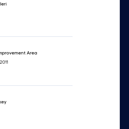
leri
 Improvement Area
 2011
key