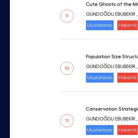
Cute Ghosts of the Mou
GÜNDOĞDU EBUBEKİR
9
Uluslararası
Hakemli
Population Size Struc
GÜNDOĞDU EBUBEKİR
10
Uluslararası
Hakemli
Conservation Strategi
GÜNDOĞDU EBUBEKİR
11
Uluslararası
Hakemli