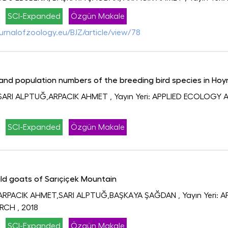
SCI-Expanded
Özgün Makale
urnalofzoology.eu/BJZ/article/view/78
 and population numbers of the breeding bird species in Hoyn
ARI ALPTUĞ,ARPACIK AHMET
, Yayın Yeri: APPLIED ECOLOG
SCI-Expanded
Özgün Makale
wild goats of Sarıçiçek Mountain
RPACIK AHMET,SARI ALPTUĞ,BAŞKAYA ŞAĞDAN
, Yayın Yeri
ARCH
, 2018
SCI-Expanded
Özgün Makale