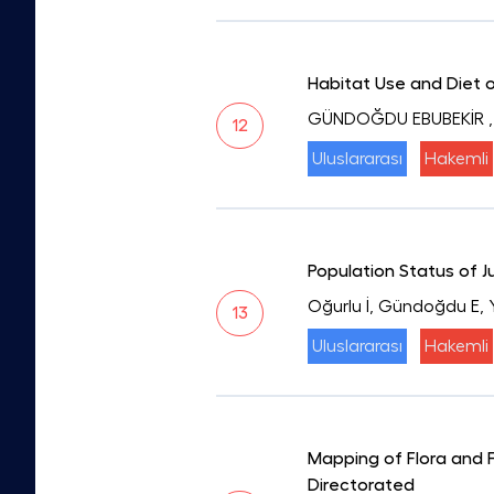
Habitat Use and Diet
GÜNDOĞDU EBUBEKİR
12
Uluslararası
Hakemli
Population Status of J
Oğurlu İ, Gündoğdu E, Yı
13
Uluslararası
Hakemli
Mapping of Flora and F
Directorated