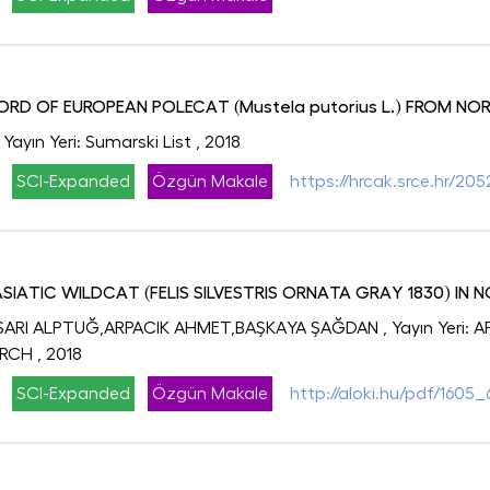
RD OF EUROPEAN POLECAT (Mustela putorius L.) FROM NO
, Yayın Yeri: Sumarski List
, 2018
SCI-Expanded
Özgün Makale
https://hrcak.srce.hr/205
SIATIC WILDCAT (FELIS SILVESTRIS ORNATA GRAY 1830) IN
ARI ALPTUĞ,ARPACIK AHMET,BAŞKAYA ŞAĞDAN
, Yayın Yeri
ARCH
, 2018
SCI-Expanded
Özgün Makale
http://aloki.hu/pdf/1605