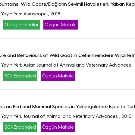
ntains: Wild Goats/Dağların Sevimli Hayaletleri: Yaban Keçi
, Yayın Yeri: Asiascope
, 2018
Google scholar
Özgün Makale
ture and Behaviours of Wild Goat in Cehennemdere Wildlife
, Yayın Yeri: Asian Journal of Animal and Veterinary Advances
,
SCI-Expanded
Özgün Makale
es on Bird and Mammal Species in Yukarigokdere Isparta Tur
, Yayın Yeri: Journal of Animal and Veterinary Advances
, 2010
SCI-Expanded
Özgün Makale