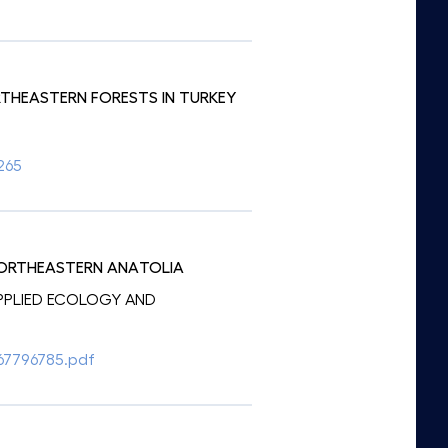
RTHEASTERN FORESTS IN TURKEY
265
 NORTHEASTERN ANATOLIA
: APPLIED ECOLOGY AND
_67796785.pdf