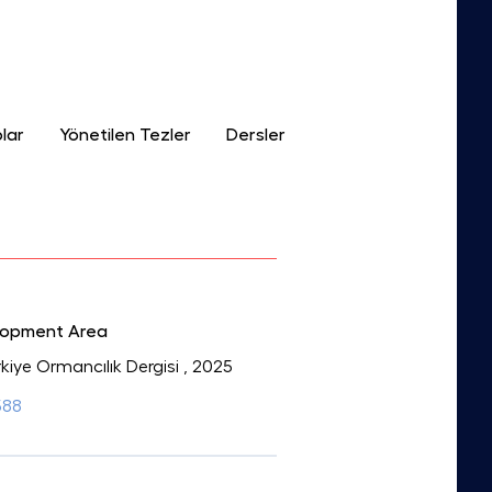
lar
Yönetilen Tezler
Dersler
elopment Area
ürkiye Ormancılık Dergisi
, 2025
588