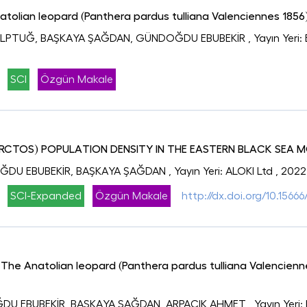
tolian leopard (Panthera pardus tulliana Valenciennes 1856)
 ALPTUĞ, BAŞKAYA ŞAĞDAN, GÜNDOĞDU EBUBEKİR
, Yayın Ye
SCI
Özgün Makale
RCTOS) POPULATION DENSITY IN THE EASTERN BLACK SEA MO
ĞDU EBUBEKİR, BAŞKAYA ŞAĞDAN
, Yayın Yeri: ALOKI Ltd
, 2022
SCI-Expanded
Özgün Makale
http://dx.doi.org/10.156
The Anatolian leopard (Panthera pardus tulliana Valencienn
DU EBUBEKİR, BAŞKAYA ŞAĞDAN, ARPACIK AHMET
, Yayın Yeri