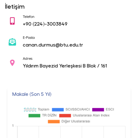
İletişim
Telefon
+90
(224)-3003849
E-Posta
canan.durmus@btu.edu.tr
Adres
Yıldırım Bayezid Yerleşkesi B Blok / 161
Makale (Son 5 Yıl)