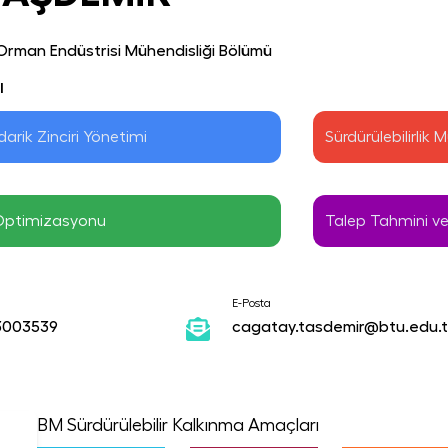
Orman Endüstrisi Mühendisliği Bölümü
ı
darik Zinciri Yönetimi
Sürdürülebilirlik
 Optimizasyonu
Talep Tahmini ve
E-Posta
3003539
cagatay.tasdemir@btu.edu.t
BM Sürdürülebilir Kalkınma Amaçları