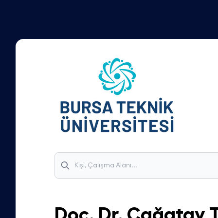
Doç. Dr.
Çağatay