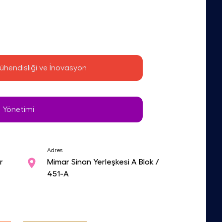
 Mühendisliği ve İnovasyon
 Yönetimi
Adres
r
Mimar Sinan Yerleşkesi A Blok /
451-A