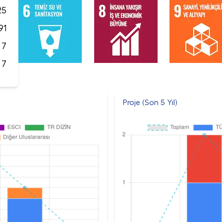
25
91
7
7
Proje (Son 5 Yıl)