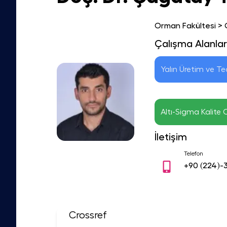
Orman Fakültesi
>
Çalışma Alanlar
Yalın Üretim ve Te
Altı-Sigma Kalite
İletişim
Telefon
+90
(224)-
Crossref