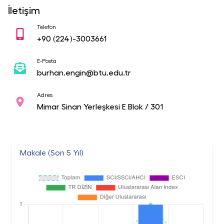
İletişim
Telefon
+90
(224)-3003661
E-Posta
burhan.engin@btu.edu.tr
Adres
Mimar Sinan Yerleşkesi E Blok / 301
Makale (Son 5 Yıl)