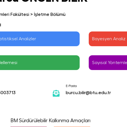
mleri Fakültesi
>
İşletme Bölümü
ı
tistiksel Analizler
Bayesyen Analiz
dellemesi
Sayısal Yöntemle
E-Posta
3003713
burcu.bilir@btu.edu.tr
BM Sürdürülebilir Kalkınma Amaçları