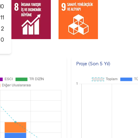
10
11
2
0
Proje (Son 5 Yıl)