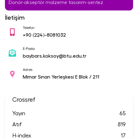
Donör-akseptör malzeme tasarım-sentez
İletişim
Telefon
+90
(224)-8081032
E-Posta
baybars.koksoy@btu.edu.tr
Adres
Mimar Sinan Yerleşkesi E Blok / 211
Crossref
Yayın
65
Atıf
819
H-index
17