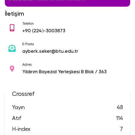
İletişim
Telefon
+90
(224)-3003873
E-Posta
ayberk.seker@btu.edu.tr
Adres
Yıldırım Bayezid Yerleşkesi B Blok / 363
Crossref
Yayın
48
Atıf
114
H-index
7