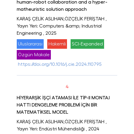
human-robot collaboration and a hyper-
matheuristic solution approach
KARAŞ ÇELİK ASLIHAN,ÖZÇELİK FERİŞTAH
,
Yayın Yeri: Computers &amp; Industrial
Engineering
, 2025
Uluslararası
Hakemli
SCI-Expanded
Özgün Makale
https://doi.org/10.1016/j.cie.2024.110795
4
HİYERARŞİK İŞÇİ ATAMASI İLE TİP-II MONTAJ
HATTI DENGELEME PROBLEMİ İÇİN BİR
MATEMATİKSEL MODEL
KARAŞ ÇELİK ASLIHAN,ÖZÇELİK FERİŞTAH
,
Yayın Yeri: Endüstri Mühendisliği
, 2024