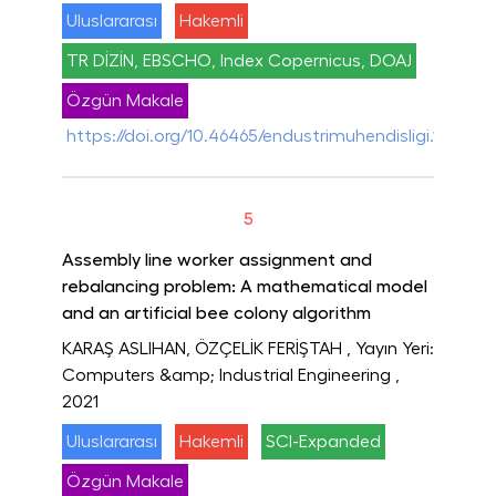
Uluslararası
Hakemli
TR DİZİN, EBSCHO, Index Copernicus, DOAJ
Özgün Makale
https://doi.org/10.46465/endustrimuhendisligi.133338
5
Assembly line worker assignment and
rebalancing problem: A mathematical model
and an artificial bee colony algorithm
KARAŞ ASLIHAN, ÖZÇELİK FERİŞTAH
, Yayın Yeri:
Computers &amp; Industrial Engineering
,
2021
Uluslararası
Hakemli
SCI-Expanded
Özgün Makale