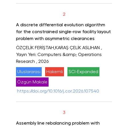
2
A discrete differential evolution algorithm
for the constrained single-row facility layout
problem with asymmetric clearances
ÖZÇELİK FERİŞTAH,KARAŞ ÇELİK ASLIHAN
,
Yayın Yeri: Computers &amp; Operations
Research
, 2026
Uluslararası
Hakemli
SCI-Expanded
Özgün Makale
https://doi.org/10.1016/j.cor.2026.107540
3
Assembly line rebalancing problem with