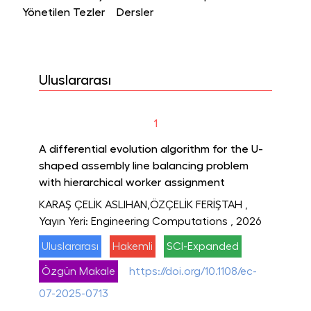
Yönetilen Tezler
Dersler
Uluslararası
1
A differential evolution algorithm for the U-
shaped assembly line balancing problem
with hierarchical worker assignment
KARAŞ ÇELİK ASLIHAN,ÖZÇELİK FERİŞTAH
,
Yayın Yeri: Engineering Computations
, 2026
Uluslararası
Hakemli
SCI-Expanded
Özgün Makale
https://doi.org/10.1108/ec-
07-2025-0713