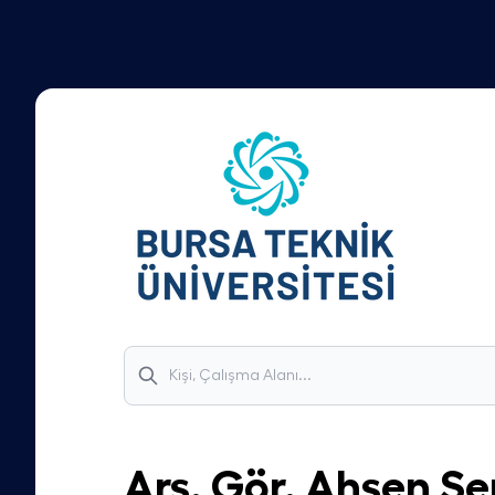
Arş. Gör.
Ahsen Se