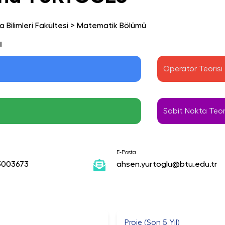
 Bilimleri Fakültesi
>
Matematik Bölümü
ı
z
Operatör Teorisi
Sabit Nokta Teor
E-Posta
3003673
ahsen.yurtoglu@btu.edu.tr
Proje (Son 5 Yıl)