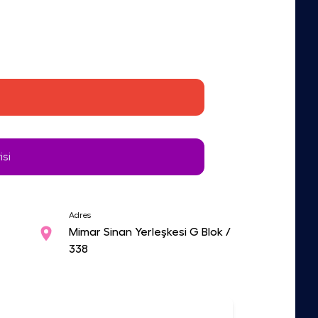
isi
Adres
Mimar Sinan Yerleşkesi G Blok /
338