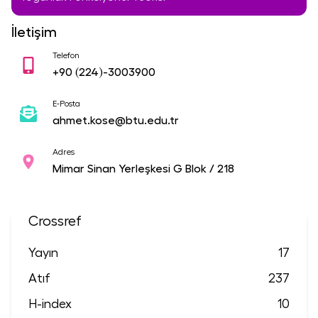
İletişim
Telefon
+90
(224)-3003900
E-Posta
ahmet.kose@btu.edu.tr
Adres
Mimar Sinan Yerleşkesi G Blok / 218
Crossref
Yayın
17
Atıf
237
H-index
10