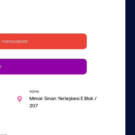
t nanoyapılar
r
Adres
Mimar Sinan Yerleşkesi E Blok /
207