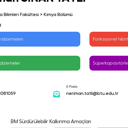
 Bilimleri Fakültesi
>
Kimya Bölümü
ı
malzemeleri
Fonksiyonel hibri
alzemeler
Süperkapasitörle
E-Posta
8081059
neriman.tatli@btu.edu.tr
BM Sürdürülebilir Kalkınma Amaçları