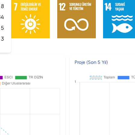
8
84
5
3
Proje (Son 5 Yıl)