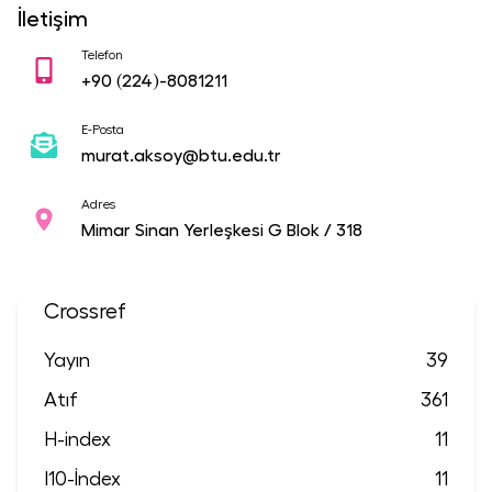
İletişim
Telefon
+90
(224)-8081211
E-Posta
murat.aksoy@btu.edu.tr
Adres
Mimar Sinan Yerleşkesi G Blok / 318
Crossref
Yayın
39
Atıf
361
H-index
11
I10-İndex
11