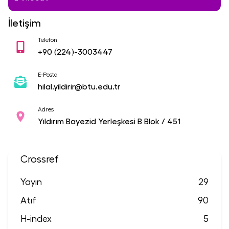
İletişim
Telefon
+90
(224)-3003447
E-Posta
hilal.yildirir@btu.edu.tr
Adres
Yıldırım Bayezid Yerleşkesi B Blok / 451
Crossref
Yayın
29
Atıf
90
H-index
5