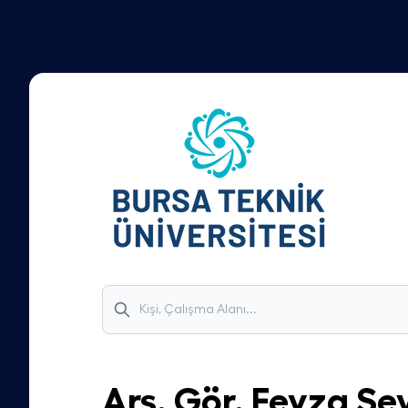
Arş. Gör.
Feyza Se