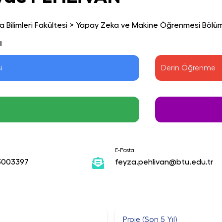
 Bilimleri Fakültesi
>
Yapay Zeka ve Makine Öğrenmesi Bölü
ı
i
Derin Öğrenme
E-Posta
3003397
feyza.pehlivan@btu.edu.tr
Proje (Son 5 Yıl)