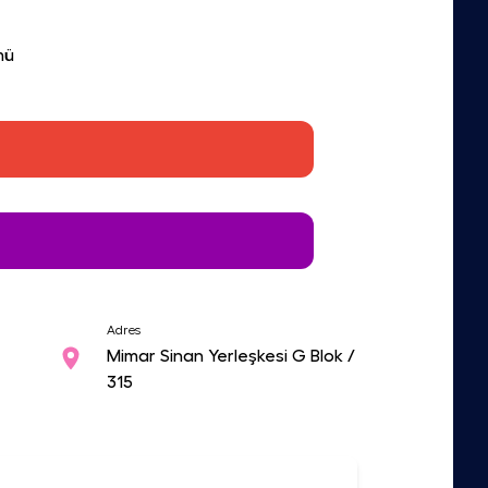
mü
Adres
Mimar Sinan Yerleşkesi G Blok /
315