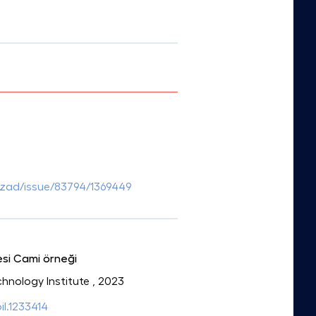
kozad/issue/83794/1369449
esi Cami örneği
chnology Institute
, 2023
il.1233414