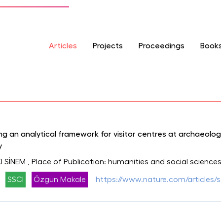
Articles
Projects
Proceedings
Book
g an analytical framework for visitor centres at archaeologi
y
I SİNEM
, Place of Publication: humanities and social scien
SSCI
Özgün Makale
https://www.nature.com/articles/