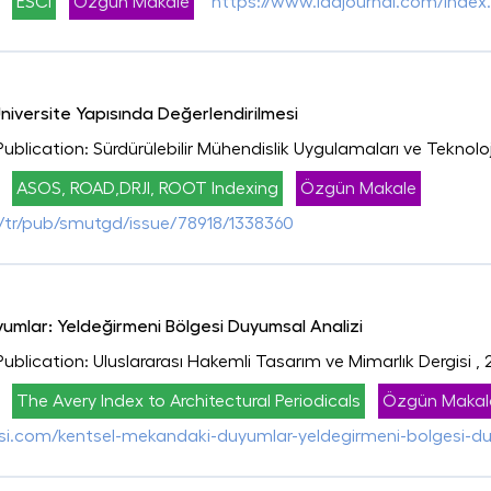
ESCI
Özgün Makale
https://www.idajournal.com/index.
niversite Yapısında Değerlendirilmesi
Publication: Sürdürülebilir Mühendislik Uygulamaları ve Teknolo
ASOS, ROAD,DRJI, ROOT Indexing
Özgün Makale
tr/tr/pub/smutgd/issue/78918/1338360
mlar: Yeldeğirmeni Bölgesi Duyumsal Analizi
Publication: Uluslararası Hakemli Tasarım ve Mimarlık Dergisi
,
The Avery Index to Architectural Periodicals
Özgün Makal
si.com/kentsel-mekandaki-duyumlar-yeldegirmeni-bolgesi-d