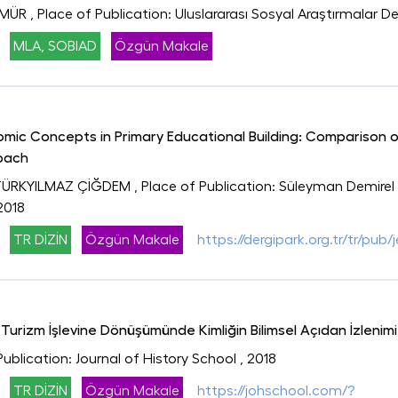
ÖMÜR
, Place of Publication: Uluslararası Sosyal Araştırmalar De
MLA, SOBIAD
Özgün Makale
omic Concepts in Primary Educational Building: Comparison 
oach
 TÜRKYILMAZ ÇİĞDEM
, Place of Publication: Süleyman Demirel 
 2018
TR DİZİN
Özgün Makale
https://dergipark.org.tr/tr/pub
n Turizm İşlevine Dönüşümünde Kimliğin Bilimsel Açıdan İzlenimi
Publication: Journal of History School
, 2018
TR DİZİN
Özgün Makale
https://johschool.com/?