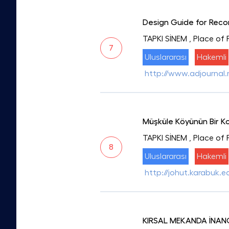
Design Guide for Reco
TAPKI SİNEM
, Place of 
7
Uluslararası
Hakemli
http://www.adjournal.n
Müşküle Köyünün Bir K
TAPKI SİNEM
, Place of
8
Uluslararası
Hakemli
http://johut.karabuk
KIRSAL MEKANDA İNANÇ