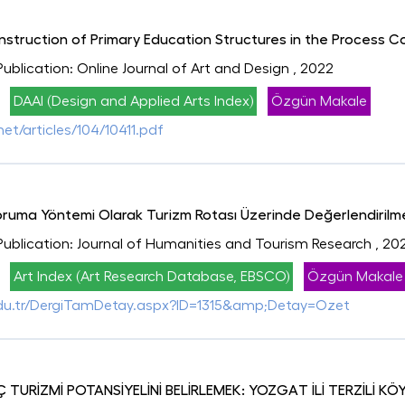
nstruction of Primary Education Structures in the Process C
Publication: Online Journal of Art and Design
, 2022
DAAI (Design and Applied Arts Index)
Özgün Makale
et/articles/104/10411.pdf
oruma Yöntemi Olarak Turizm Rotası Üzerinde Değerlendirilm
 Publication: Journal of Humanities and Tourism Research
, 20
Art Index (Art Research Database, EBSCO)
Özgün Makale
.edu.tr/DergiTamDetay.aspx?ID=1315&amp;Detay=Ozet
 TURİZMİ POTANSİYELİNİ BELİRLEMEK: YOZGAT İLİ TERZİLİ KÖ