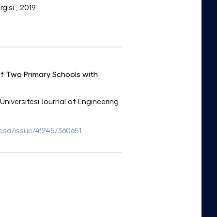
rgisi
, 2019
of Two Primary Schools with
Üniversitesi Journal of Engineering
/jesd/issue/41245/360651