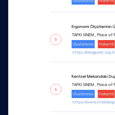
Uluslararası
Hakemli
Ergonomi Ölçütlerinin Ü
TAPKI SİNEM
, Place of 
5
Uluslararası
Hakemli
https://dergipark.org.
Kentsel Mekandaki Duyu
TAPKI SİNEM
, Place of 
6
Uluslararası
Hakemli
https://www.mtddergi