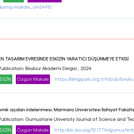
&amp;makale_id=24915
EN TASARIM EVRESİNDE ESKİZİN YARATICI DÜŞÜNMEYE ETKİSİ
 Publication: Beykoz Akademi Dergisi
, 2024
DİZİN
Özgün Makale
https://dergipark.org.tr/tr/pub/bey
omik açıdan irdelenmesi: Marmara Üniversitesi İlahiyat Fakült
 Publication: Gumushane University Journal of Science and Te
DİZİN
Özgün Makale
http://dx.doi.org/10.17714/gumusfenb