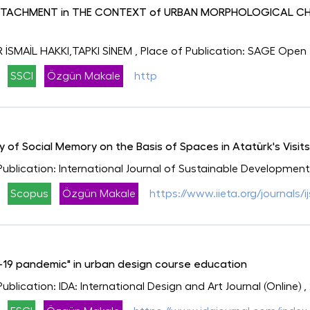
TTACHMENT in THE CONTEXT of URBAN MORPHOLOGICAL CH
İSMAİL HAKKI,TAPKI SİNEM
, Place of Publication: SAGE Open
SSCI
Özgün Makale
http
y of Social Memory on the Basis of Spaces in Atatürk's Visits
 Publication: International Journal of Sustainable Developme
Scopus
Özgün Makale
https://www.iieta.org/journals/i
-19 pandemic" in urban design course education
Publication: IDA: International Design and Art Journal (Online)
,