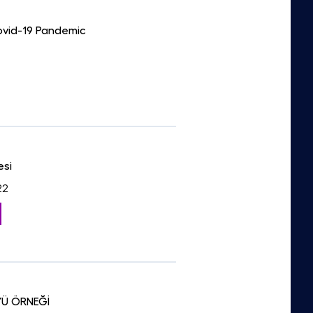
ovid-19 Pandemic
esi
22
YÜ ÖRNEĞİ