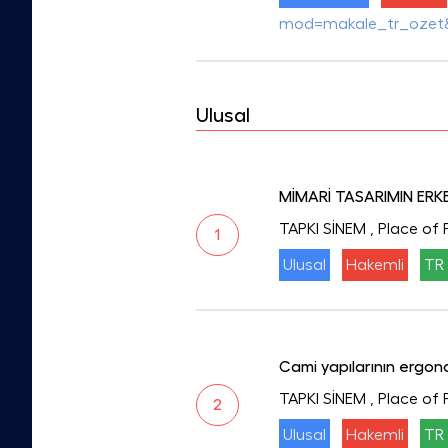
mod=makale_tr_ozet
Ulusal
MİMARİ TASARIMIN ERK
TAPKI SİNEM
, Place of
1
Ulusal
Hakemli
TR 
Cami yapılarının ergon
TAPKI SİNEM
, Place of
2
Ulusal
Hakemli
TR 