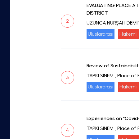
EVALUATING PLACE A
DISTRICT
2
UZUNCA NURŞAH,DEMİR 
Uluslararası
Hakemli
Review of Sustainabilit
TAPKI SİNEM
, Place of
3
Uluslararası
Hakemli
Experiences on "Covid
TAPKI SİNEM
, Place of 
4