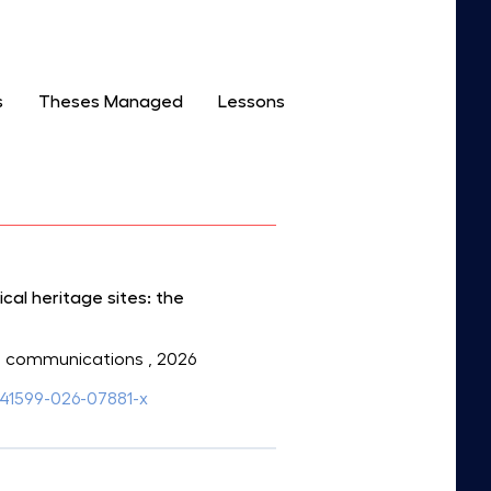
s
Theses Managed
Lessons
cal heritage sites: the
ces communications
, 2026
s41599-026-07881-x