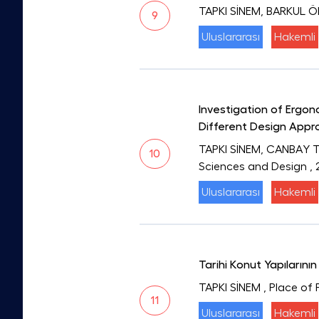
TAPKI SİNEM, BARKUL 
9
Uluslararası
Hakemli
Investigation of Ergon
Different Design Appr
TAPKI SİNEM, CANBAY
10
Sciences and Design
,
Uluslararası
Hakemli
Tarihi Konut Yapılarını
TAPKI SİNEM
, Place of 
11
Uluslararası
Hakemli