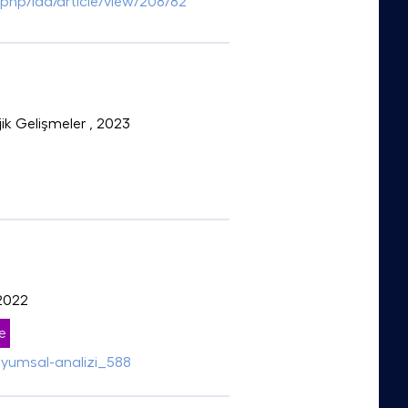
php/ida/article/view/208/82
jik Gelişmeler
, 2023
 2022
e
uyumsal-analizi_588