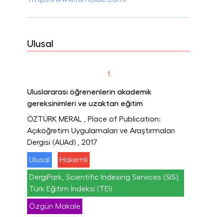
Ulusal
1
Uluslararası öğrenenlerin akademik
gereksinimleri ve uzaktan eğitim
ÖZTÜRK MERAL
, Place of Publication:
Açıköğretim Uygulamaları ve Araştırmaları
Dergisi (AUAd)
, 2017
Ulusal
Hakemli
DergiPark, Scientific Indexing Services (SIS),
Türk Eğitim İndeksi (TEİ)
Özgün Makale