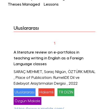
Theses Managed
Lessons
Uluslararası
1
A literature review on e-portfolios in
teaching writing in English as a Foreign
Language classes
SARAÇ MEHMET, Saraç Nilgün, ÖZTÜRK MERAL
, Place of Publication: RumeliDE Dil ve
Edebiyat Araştırmaları Dergisi
, 2022
Uluslararası
Hakemli
TR DİZİN
Özgün Makale
https://www.rumelide.com/