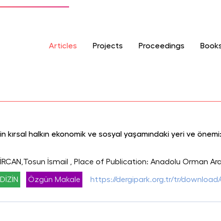
Articles
Projects
Proceedings
Book
nin kırsal halkın ekonomik ve sosyal yaşamındaki yeri ve önem
İRCAN,Tosun İsmail
, Place of Publication: Anadolu Orman Araş
DİZİN
Özgün Makale
https://dergipark.org.tr/tr/download/