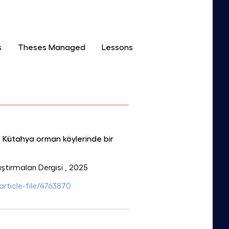
s
Theses Managed
Lessons
i: Kütahya orman köylerinde bir
tırmaları Dergisi
, 2025
article-file/4763870