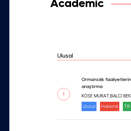
Academic
Ulusal
Ormancılık faaliyetleri
araştırma
1
KÖSE MURAT,BALCI BEK
Ulusal
Hakemli
TR 